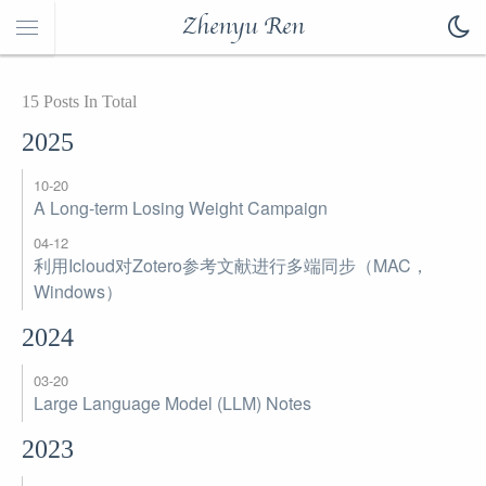
Zhenyu Ren
15 Posts In Total
2025
10-20
A Long-term Losing Weight Campaign
04-12
利用Icloud对Zotero参考文献进行多端同步（MAC，
Windows）
2024
03-20
Large Language Model (LLM) Notes
2023